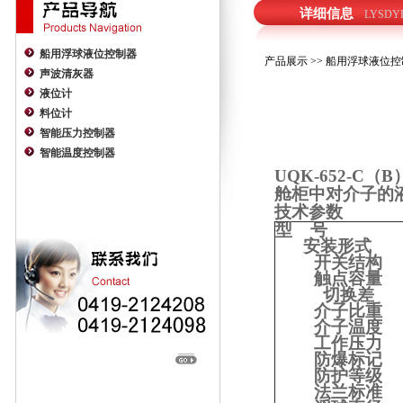
详细信息
LYSDY
船用浮球液位控制器
产品展示
>>
船用浮球液位控
声波清灰器
液位计
料位计
智能压力控制器
智能温度控制器
UQK-652-C
（
B
舱柜中对介子的
技术参数
型
号
安装形式
开关结构
触点容量
切换差
介子比重
介子温度
工作压力
防爆标记
防护等级
法兰标准